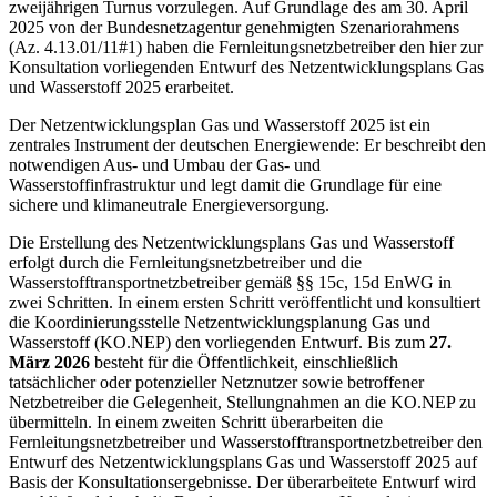
zweijährigen Turnus vorzulegen. Auf Grundlage des am 30. April
2025 von der Bundesnetzagentur genehmigten Szenariorahmens
(Az. 4.13.01/11#1) haben die Fernleitungsnetzbetreiber den hier zur
Konsultation vorliegenden Entwurf des Netzentwicklungsplans Gas
und Wasserstoff 2025 erarbeitet.
Der Netzentwicklungsplan Gas und Wasserstoff 2025 ist ein
zentrales Instrument der deutschen Energiewende: Er beschreibt den
notwendigen Aus- und Umbau der Gas- und
Wasserstoffinfrastruktur und legt damit die Grundlage für eine
sichere und klimaneutrale Energieversorgung.
Die Erstellung des Netzentwicklungsplans Gas und Wasserstoff
erfolgt durch die Fernleitungsnetzbetreiber und die
Wasserstofftransportnetzbetreiber gemäß §§ 15c, 15d EnWG in
zwei Schritten. In einem ersten Schritt veröffentlicht und konsultiert
die Koordinierungsstelle Netzentwicklungsplanung Gas und
Wasserstoff (KO.NEP) den vorliegenden Entwurf. Bis zum
27.
März 2026
besteht für die Öffentlichkeit, einschließlich
tatsächlicher oder potenzieller Netznutzer sowie betroffener
Netzbetreiber die Gelegenheit, Stellungnahmen an die KO.NEP zu
übermitteln. In einem zweiten Schritt überarbeiten die
Fernleitungsnetzbetreiber und Wasserstofftransportnetzbetreiber den
Entwurf des Netzentwicklungsplans Gas und Wasserstoff 2025 auf
Basis der Konsultationsergebnisse. Der überarbeitete Entwurf wird