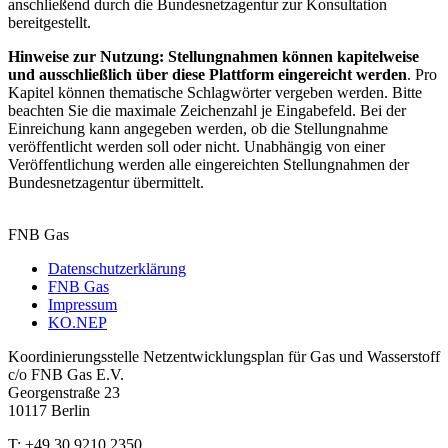
anschließend durch die Bundesnetzagentur zur Konsultation
bereitgestellt.
Hinweise zur Nutzung:
Stellungnahmen können kapitelweise
und ausschließlich über diese Plattform eingereicht werden
. Pro
Kapitel können thematische Schlagwörter vergeben werden. Bitte
beachten Sie die maximale Zeichenzahl je Eingabefeld. Bei der
Einreichung kann angegeben werden, ob die Stellungnahme
veröffentlicht werden soll oder nicht. Unabhängig von einer
Veröffentlichung werden alle eingereichten Stellungnahmen der
Bundesnetzagentur übermittelt.
FNB Gas
Datenschutzerklärung
FNB Gas
Fußzeile
Impressum
KO.NEP
Koordinierungsstelle Netzentwicklungsplan für Gas und Wasserstoff
c/o FNB Gas E.V.
Georgenstraße 23
10117 Berlin
T: +49 30 9210 2350