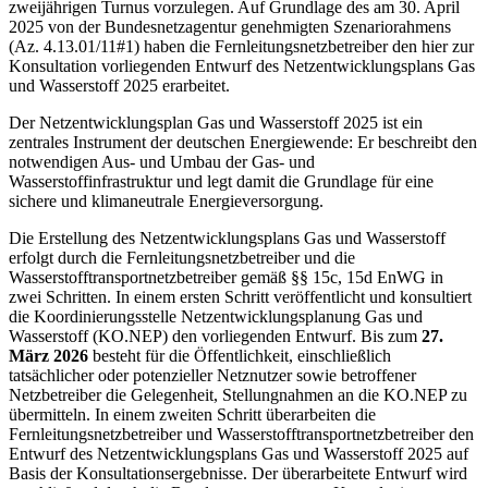
zweijährigen Turnus vorzulegen. Auf Grundlage des am 30. April
2025 von der Bundesnetzagentur genehmigten Szenariorahmens
(Az. 4.13.01/11#1) haben die Fernleitungsnetzbetreiber den hier zur
Konsultation vorliegenden Entwurf des Netzentwicklungsplans Gas
und Wasserstoff 2025 erarbeitet.
Der Netzentwicklungsplan Gas und Wasserstoff 2025 ist ein
zentrales Instrument der deutschen Energiewende: Er beschreibt den
notwendigen Aus- und Umbau der Gas- und
Wasserstoffinfrastruktur und legt damit die Grundlage für eine
sichere und klimaneutrale Energieversorgung.
Die Erstellung des Netzentwicklungsplans Gas und Wasserstoff
erfolgt durch die Fernleitungsnetzbetreiber und die
Wasserstofftransportnetzbetreiber gemäß §§ 15c, 15d EnWG in
zwei Schritten. In einem ersten Schritt veröffentlicht und konsultiert
die Koordinierungsstelle Netzentwicklungsplanung Gas und
Wasserstoff (KO.NEP) den vorliegenden Entwurf. Bis zum
27.
März 2026
besteht für die Öffentlichkeit, einschließlich
tatsächlicher oder potenzieller Netznutzer sowie betroffener
Netzbetreiber die Gelegenheit, Stellungnahmen an die KO.NEP zu
übermitteln. In einem zweiten Schritt überarbeiten die
Fernleitungsnetzbetreiber und Wasserstofftransportnetzbetreiber den
Entwurf des Netzentwicklungsplans Gas und Wasserstoff 2025 auf
Basis der Konsultationsergebnisse. Der überarbeitete Entwurf wird