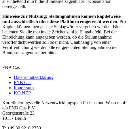
anschließend durch die Bundesnetzagentur zur Konsultation
bereitgestellt.
Hinweise zur Nutzung:
Stellungnahmen können kapitelweise
und ausschließlich über diese Plattform eingereicht werden
. Pro
Kapitel können thematische Schlagwörter vergeben werden. Bitte
beachten Sie die maximale Zeichenzahl je Eingabefeld. Bei der
Einreichung kann angegeben werden, ob die Stellungnahme
veröffentlicht werden soll oder nicht. Unabhängig von einer
Veröffentlichung werden alle eingereichten Stellungnahmen der
Bundesnetzagentur übermittelt.
FNB Gas
Datenschutzerklärung
FNB Gas
Fußzeile
Impressum
KO.NEP
Koordinierungsstelle Netzentwicklungsplan für Gas und Wasserstoff
c/o FNB Gas E.V.
Georgenstraße 23
10117 Berlin
T: +49 30 9210 2350